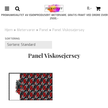
0,-
PREMIUMKVALITET AV EGENPRODUSERT METERVARE. GRATIS FRAKT VED ORDRE OVER
2500,-
Hjem
»
Metervarer
»
Panel
»
Panel Viskosejersey
SORTERING
Nullstill
Trykk ENTER for å søke
Panel Viskosejersey