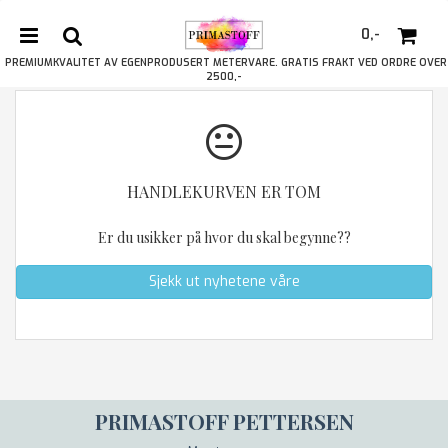
0,-
PREMIUMKVALITET AV EGENPRODUSERT METERVARE. GRATIS FRAKT VED ORDRE OVER
2500,-
Nullstill
HANDLEKURVEN ER TOM
Trykk ENTER for å søke
Er du usikker på hvor du skal begynne??
Sjekk ut nyhetene våre
PRIMASTOFF PETTERSEN